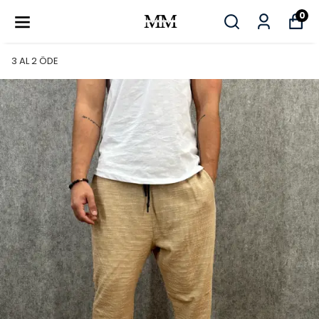
0
3 AL 2 ÖDE