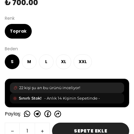
₺ 700.00
Renk
Toprak
Beden
S
M
L
XL
XXL
22 kişi şu an bu ürünü inceliyor!
Sınırlı Stok!
- Anlık 14 Kişinin Sepetinde -
Paylaş
:
SEPETE EKLE