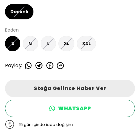
Desenli
Beden
S
M
L
XL
XXL
Paylaş
:
Stoğa Gelince Haber Ver
WHATSAPP
15 gün içinde iade değişim