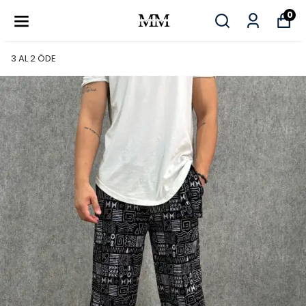
0
3 AL 2 ÖDE