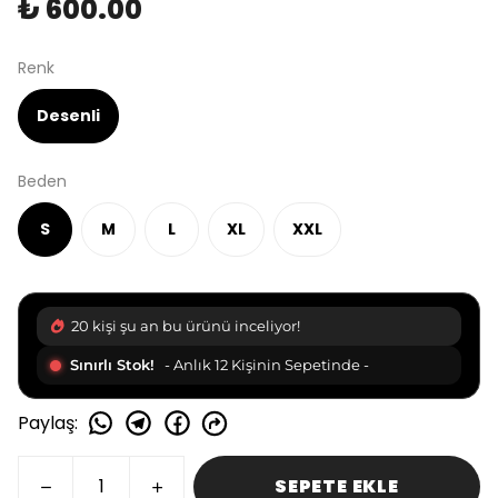
₺ 600.00
Renk
Desenli
Beden
S
M
L
XL
XXL
20 kişi şu an bu ürünü inceliyor!
Sınırlı Stok!
- Anlık 12 Kişinin Sepetinde -
Paylaş
:
SEPETE EKLE