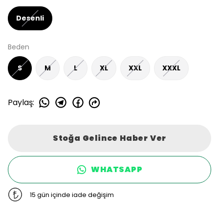
Desenli
Beden
S
M
L
XL
XXL
XXXL
Paylaş
:
Stoğa Gelince Haber Ver
WHATSAPP
15 gün içinde iade değişim