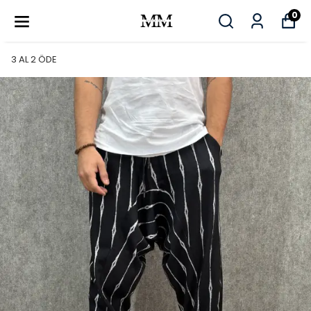
0
3 AL 2 ÖDE