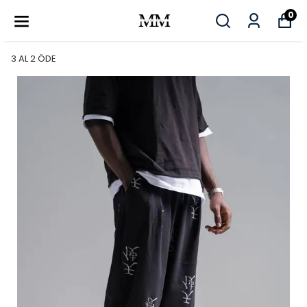
0
3 AL 2 ÖDE