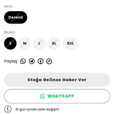
Renk
Desenli
Beden
S
M
L
XL
XXL
Paylaş
:
Stoğa Gelince Haber Ver
WHATSAPP
15 gün içinde iade değişim