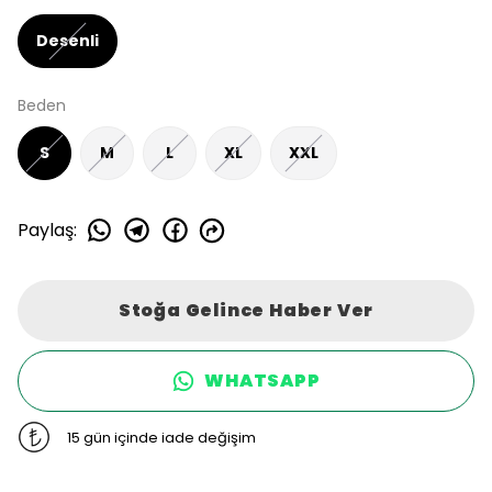
Desenli
Beden
S
M
L
XL
XXL
Paylaş
:
Stoğa Gelince Haber Ver
WHATSAPP
15 gün içinde iade değişim