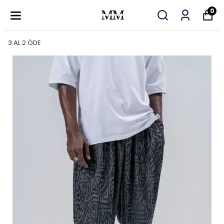
0
3 AL 2 ÖDE