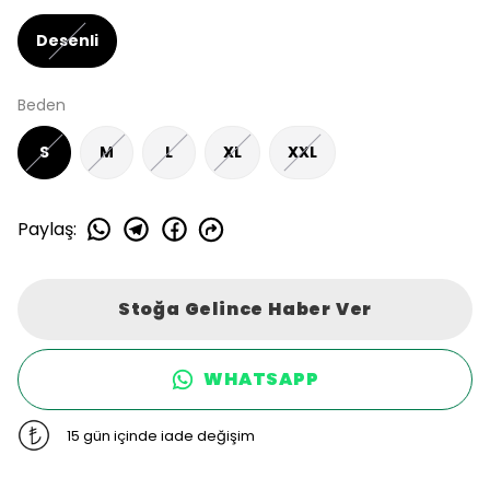
Desenli
Beden
S
M
L
XL
XXL
Paylaş
:
Stoğa Gelince Haber Ver
WHATSAPP
15 gün içinde iade değişim