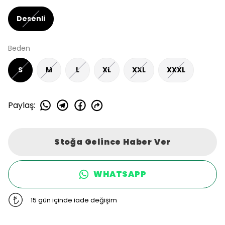
Desenli
Beden
S
M
L
XL
XXL
XXXL
Paylaş
:
Stoğa Gelince Haber Ver
WHATSAPP
15 gün içinde iade değişim