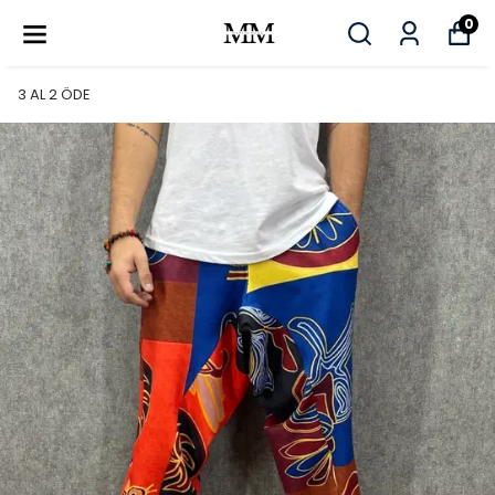
0
3 AL 2 ÖDE