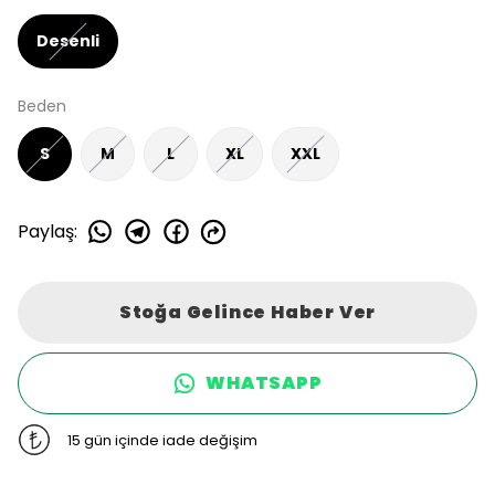
Desenli
Beden
S
M
L
XL
XXL
Paylaş
:
Stoğa Gelince Haber Ver
WHATSAPP
15 gün içinde iade değişim