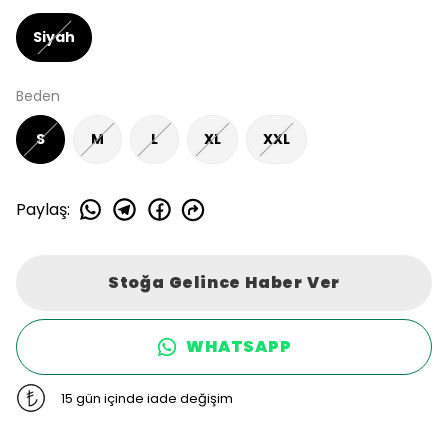
Siyah
Beden
S
M
L
XL
XXL
Paylaş
:
Stoğa Gelince Haber Ver
WHATSAPP
15 gün içinde iade değişim