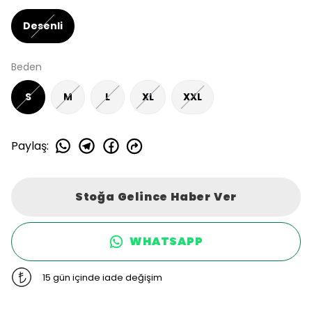
Desenli
Beden
S
M
L
XL
XXL
Paylaş
:
Stoğa Gelince Haber Ver
WHATSAPP
15 gün içinde iade değişim