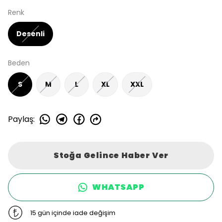
Renk
Desenli
Beden
S
M
L
XL
XXL
Paylaş
:
Stoğa Gelince Haber Ver
WHATSAPP
15 gün içinde iade değişim