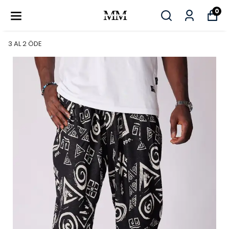
0
3 AL 2 ÖDE