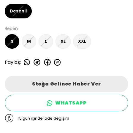
Desenli
Beden
S
M
L
XL
XXL
Paylaş
:
Stoğa Gelince Haber Ver
WHATSAPP
15 gün içinde iade değişim