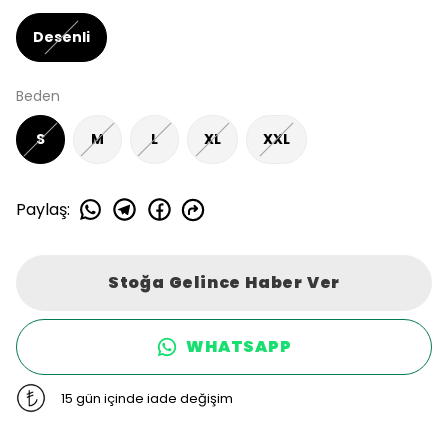
Desenli
Beden
S
M
L
XL
XXL
Paylaş
:
Stoğa Gelince Haber Ver
WHATSAPP
15 gün içinde iade değişim