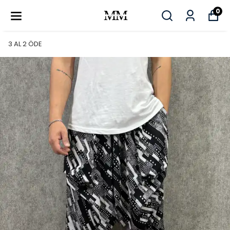
0
3 AL 2 ÖDE