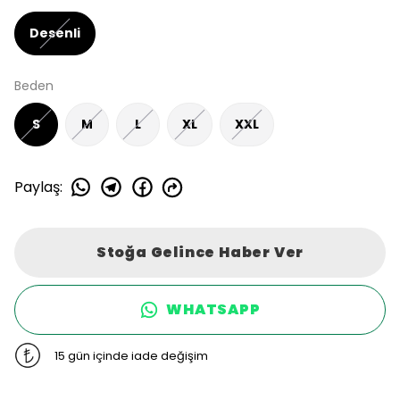
Desenli
Beden
S
M
L
XL
XXL
Paylaş
:
Stoğa Gelince Haber Ver
WHATSAPP
15 gün içinde iade değişim