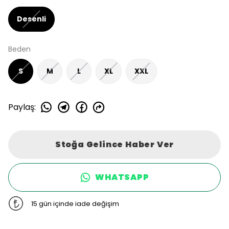
Desenli
Beden
S
M
L
XL
XXL
Paylaş
:
Stoğa Gelince Haber Ver
WHATSAPP
15 gün içinde iade değişim