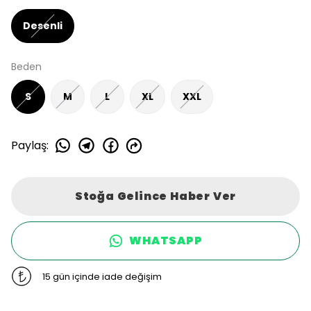
Desenli
Beden
S
M
L
XL
XXL
Paylaş
:
Stoğa Gelince Haber Ver
WHATSAPP
15 gün içinde iade değişim