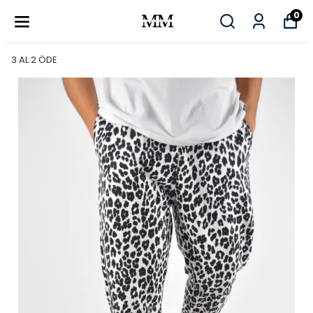
0
3 AL 2 ÖDE