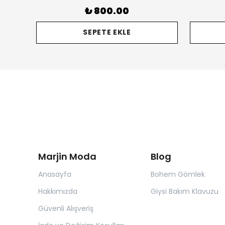
₺ 800.00
SEPETE EKLE
Marjin Moda
Blog
Anasayfa
Bohem Gömlek
Hakkımızda
Giysi Bakım Klavuzu
Güvenli Alışveriş