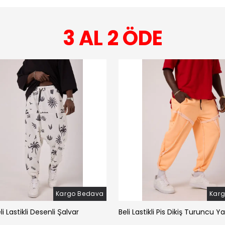
3 AL 2 ÖDE
Kargo Bedava
Kar
li Lastikli Desenli Şalvar
Beli Lastikli Pis Dikiş Turuncu Y