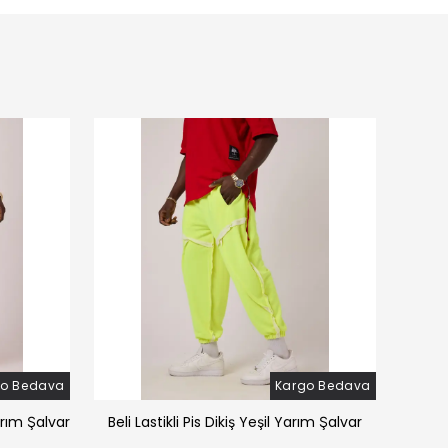
go Bedava
Kargo Bedava
arım Şalvar
Beli Lastikli Pis Dikiş Yeşil Yarım Şalvar
Beli 