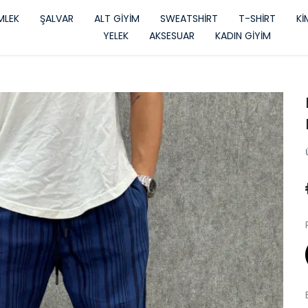
LEK
ŞALVAR
ALT GİYİM
SWEATSHİRT
T-SHİRT
K
YELEK
AKSESUAR
KADIN GİYİM