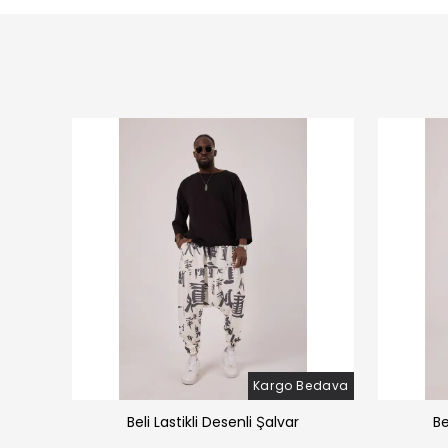
Bedava
Kargo Bedava
̧alvar
Beli Lastikli Desenli Şalvar
Be