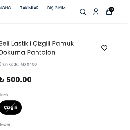
İMONO
TAKIMLAR
DIŞ GİYİM
0
Beli Lastikli Çizgili Pamuk
Dokuma Pantolon
Ürün Kodu
:
MX0450
₺ 500.00
Renk
Çizgili
Beden