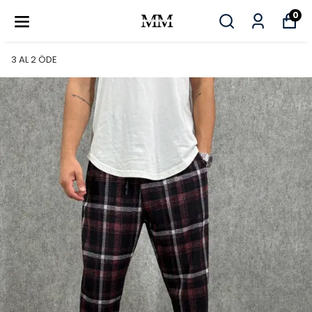
0
3 AL 2 ÖDE