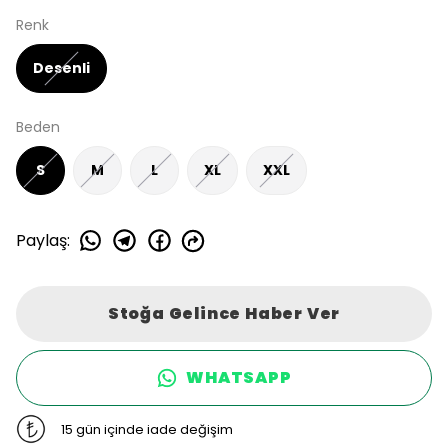
Renk
Desenli
Beden
S
M
L
XL
XXL
Paylaş
:
Stoğa Gelince Haber Ver
WHATSAPP
15 gün içinde iade değişim