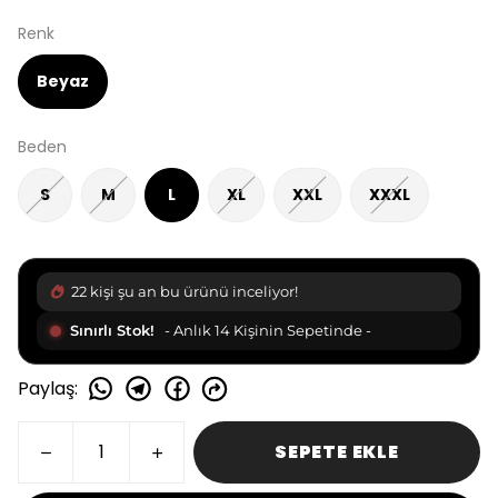
Renk
Beyaz
Beden
S
M
L
XL
XXL
XXXL
22 kişi şu an bu ürünü inceliyor!
Sınırlı Stok!
- Anlık 14 Kişinin Sepetinde -
Paylaş
:
SEPETE EKLE