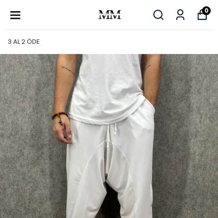
0
3 AL 2 ÖDE