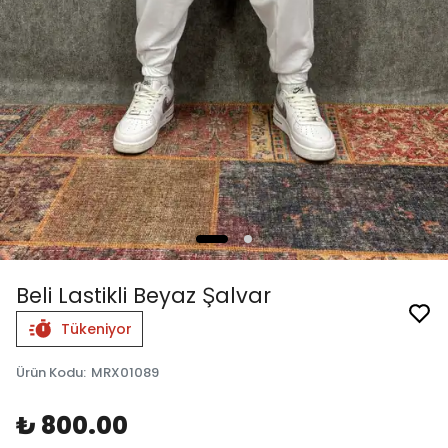
Beli Lastikli Beyaz Şalvar
Tükeniyor
Ürün Kodu
:
MRX01089
₺ 800.00