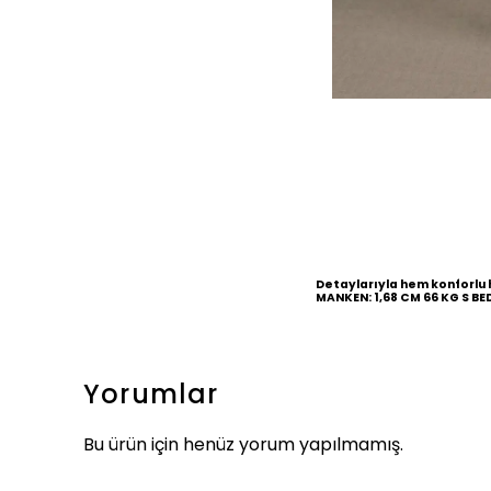
Detaylarıyla hem konforlu 
MANKEN: 1,68 CM 66 KG S BE
Yorumlar
Bu ürün için henüz yorum yapılmamış.