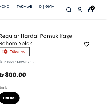
İMONO
TAKIMLAR
DIŞ GİYİM
0
Regular Hardal Pamuk Kaşe
Bohem Yelek
Tükeniyor
Ürün Kodu
:
MXW0205
₺ 800.00
Renk
Hardal