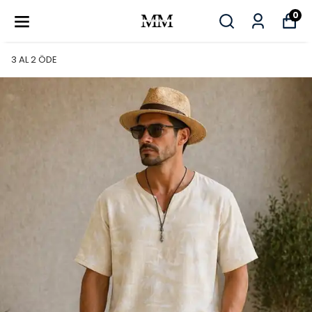
0
3 AL 2 ÖDE