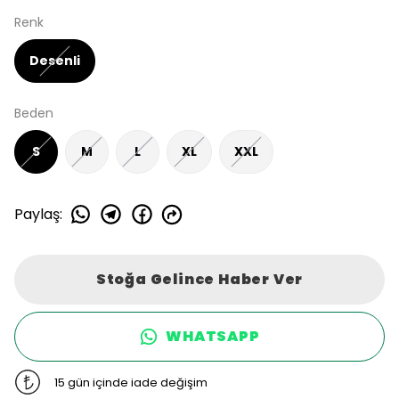
Renk
Desenli
Beden
S
M
L
XL
XXL
Paylaş
:
Stoğa Gelince Haber Ver
WHATSAPP
15 gün içinde iade değişim