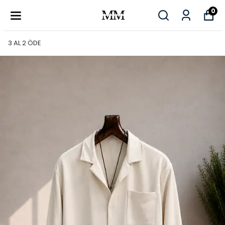
0
3 AL 2 ÖDE