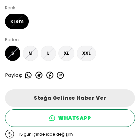
Renk
Krem
Beden
S
M
L
XL
XXL
Paylaş
:
Stoğa Gelince Haber Ver
WHATSAPP
15 gün içinde iade değişim