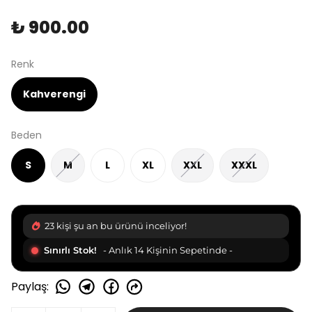
₺ 900.00
Renk
Kahverengi
Beden
S
M
L
XL
XXL
XXXL
23 kişi şu an bu ürünü inceliyor!
Sınırlı Stok!
- Anlık 14 Kişinin Sepetinde -
Paylaş
: