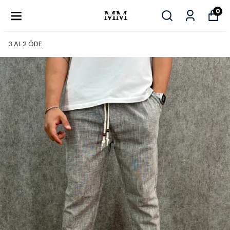
0
3 AL 2 ÖDE