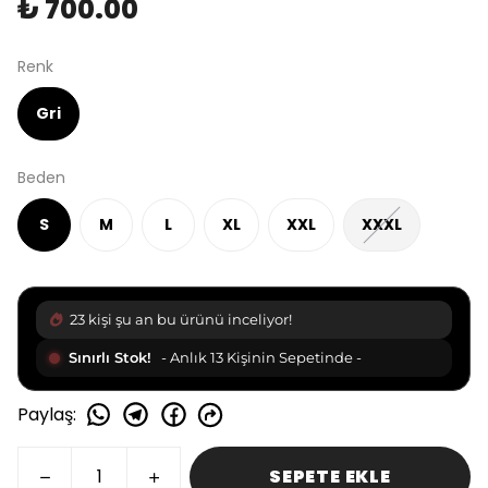
₺ 700.00
Renk
Gri
Beden
S
M
L
XL
XXL
XXXL
23 kişi şu an bu ürünü inceliyor!
Sınırlı Stok!
- Anlık 13 Kişinin Sepetinde -
Paylaş
:
SEPETE EKLE