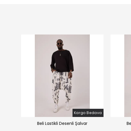
Bedava
Kargo Bedava
̧alvar
Beli Lastikli Desenli Şalvar
Be