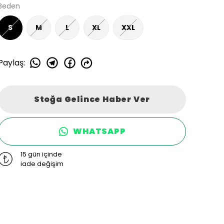
Beden
S
M
L
XL
XXL
Paylaş
:
Stoğa Gelince Haber Ver
WHATSAPP
15 gün içinde
iade değişim