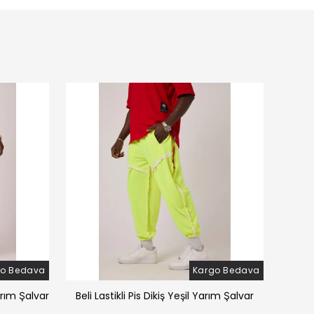
go Bedava
Kargo Bedava
arım Şalvar
Beli Lastikli Pis Dikiş Yeşil Yarım Şalvar
Beli 