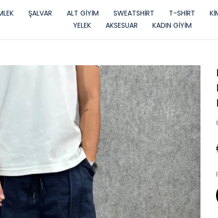
LEK
ŞALVAR
ALT GİYİM
SWEATSHİRT
T-SHİRT
K
YELEK
AKSESUAR
KADIN GİYİM