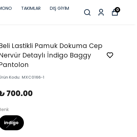
İMONO
TAKIMLAR
DIŞ GİYİM
0
Beli Lastikli Pamuk Dokuma Cep
Nervür Detaylı İndigo Baggy
Pantolon
Ürün Kodu
:
MXC0166-1
₺ 700.00
Renk
indigo