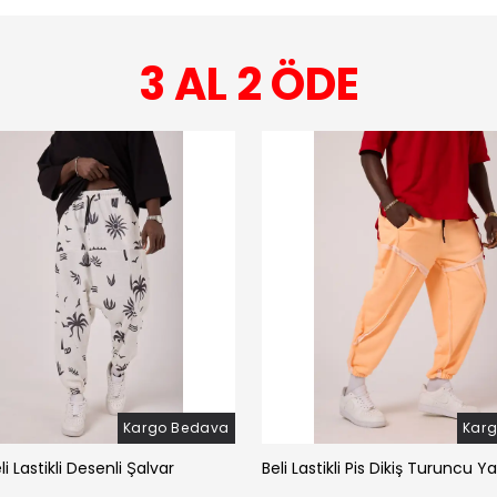
3 AL 2 ÖDE
Kargo Bedava
Kar
li Lastikli Desenli Şalvar
Beli Lastikli Pis Dikiş Turuncu Y