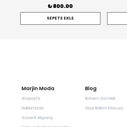
₺ 800.00
SEPETE EKLE
Marjin Moda
Blog
Anasayfa
Bohem Gömlek
Hakkımızda
Giysi Bakım Klavuzu
Güvenli Alışveriş