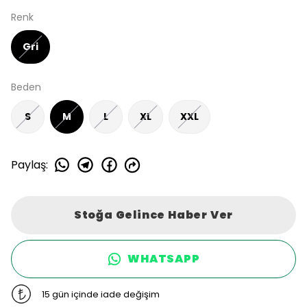
Renk
Gri
Beden
S
M
L
XL
XXL
Paylaş
:
Stoğa Gelince Haber Ver
WHATSAPP
15 gün içinde iade değişim