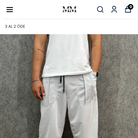
0
3 AL 2 ÖDE