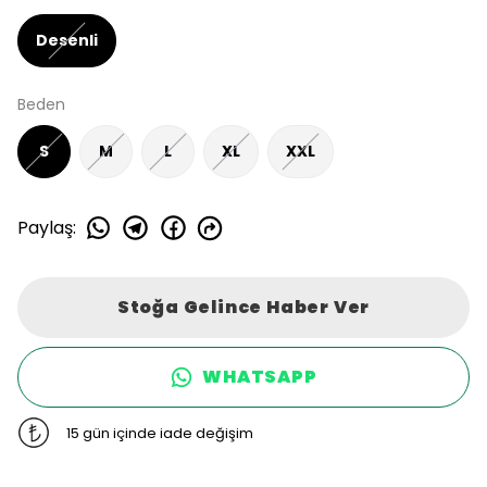
Desenli
Beden
S
M
L
XL
XXL
Paylaş
:
Stoğa Gelince Haber Ver
WHATSAPP
15 gün içinde iade değişim