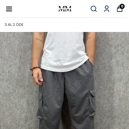
0
3 AL 2 ÖDE