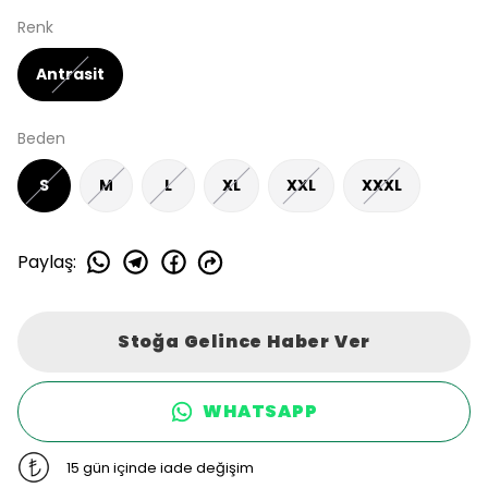
Renk
Antrasit
Beden
S
M
L
XL
XXL
XXXL
Paylaş
:
Stoğa Gelince Haber Ver
WHATSAPP
15 gün içinde iade değişim