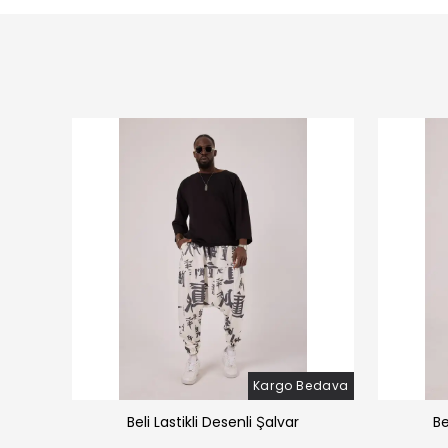
Bedava
Kargo Bedava
̧alvar
Beli Lastikli Desenli Şalvar
Be