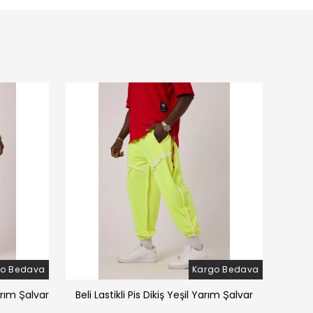
go Bedava
Kargo Bedava
arım Şalvar
Beli Lastikli Pis Dikiş Yeşil Yarım Şalvar
Beli 