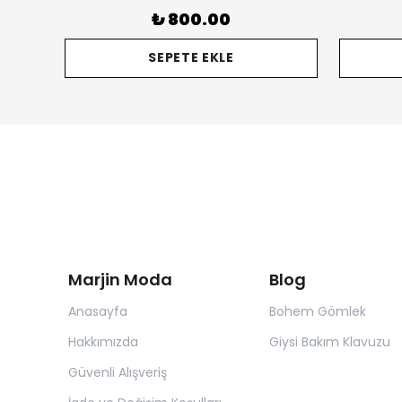
₺ 800.00
SEPETE EKLE
Marjin Moda
Blog
Anasayfa
Bohem Gömlek
Hakkımızda
Giysi Bakım Klavuzu
Güvenli Alışveriş