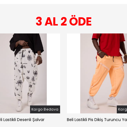
3 AL 2 ÖDE
Kargo Bedava
Kar
li Lastikli Desenli Şalvar
Beli Lastikli Pis Dikiş Turuncu Y