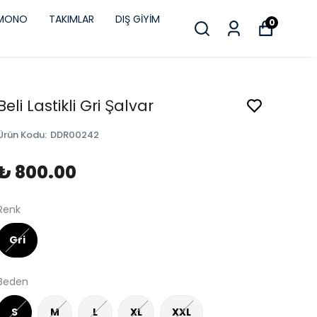
İMONO
TAKIMLAR
DIŞ GİYİM
0
Beli Lastikli Gri Şalvar
Ürün Kodu
:
DDR00242
₺ 800.00
Renk
Gri
Beden
S
M
L
XL
XXL