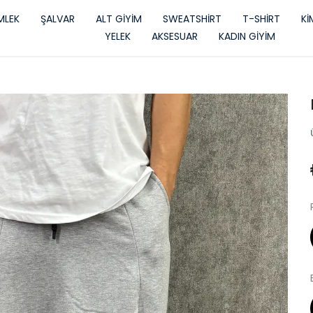
LEK
ŞALVAR
ALT GİYİM
SWEATSHİRT
T-SHİRT
K
YELEK
AKSESUAR
KADIN GİYİM