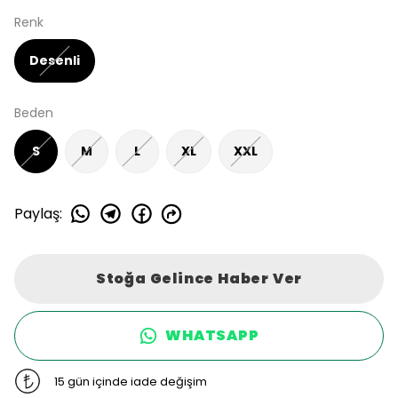
Renk
Desenli
Beden
S
M
L
XL
XXL
Paylaş
:
Stoğa Gelince Haber Ver
WHATSAPP
15 gün içinde iade değişim