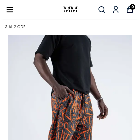
0
3 AL 2 ÖDE