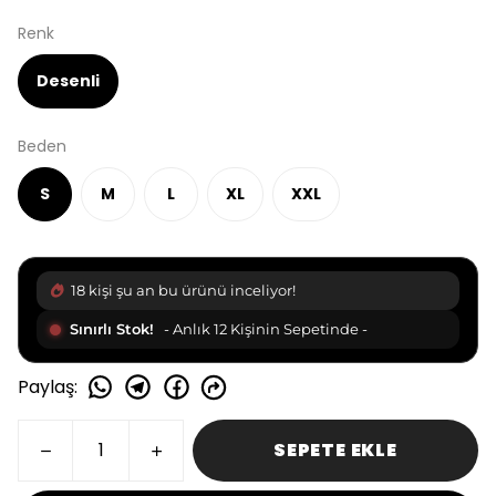
Renk
Desenli
Beden
S
M
L
XL
XXL
19 kişi şu an bu ürünü inceliyor!
Sınırlı Stok!
- Anlık 13 Kişinin Sepetinde -
Paylaş
:
SEPETE EKLE