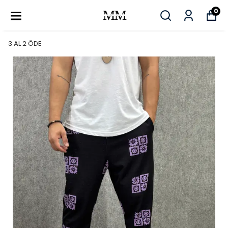
0
3 AL 2 ÖDE