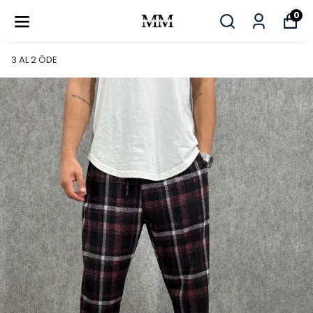
0
3 AL 2 ÖDE