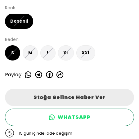
Renk
Desenli
Beden
S
M
L
XL
XXL
Paylaş
:
Stoğa Gelince Haber Ver
WHATSAPP
15 gün içinde iade değişim